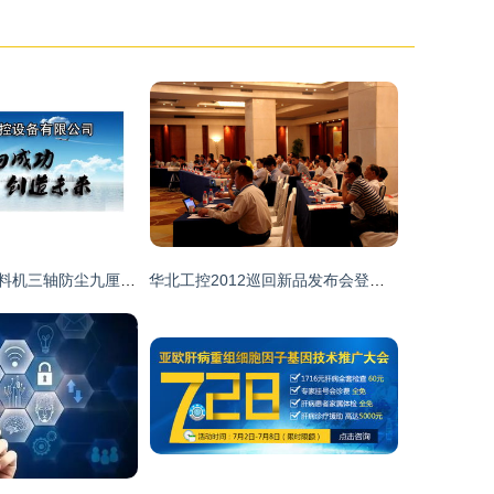
江西木工数控开料机三轴防尘九厘板切割下料机超大加工台面技术推广
华北工控2012巡回新品发布会登陆成都，技术推广掀起行业热潮