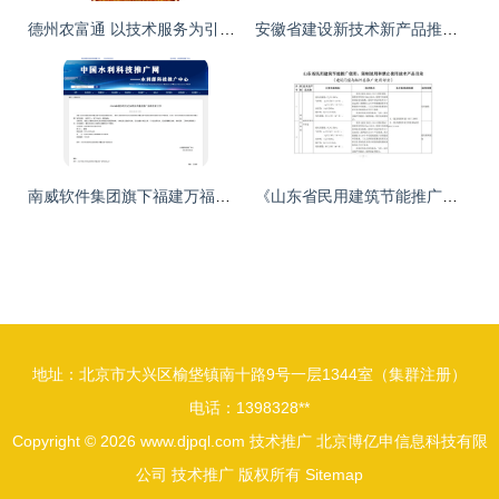
德州农富通 以技术服务为引擎，驱动现代农业高效发展
安徽省建设新技术新产品推广项目申请表——技术推广指南
南威软件集团旗下福建万福信息技术“水库智慧管理系统”入选《2024年度水利先进实用技术重点推广指导目录》
《山东省民用建筑节能推广使用、限制使用和禁止使用技术产品目录(建筑门窗与配件类)》发布，引领绿色建筑技术革新
地址：北京市大兴区榆垡镇南十路9号一层1344室（集群注册）
电话：1398328**
Copyright © 2026
www.djpql.com
技术推广
北京博亿申信息科技有限
公司
技术推广
版权所有
Sitemap